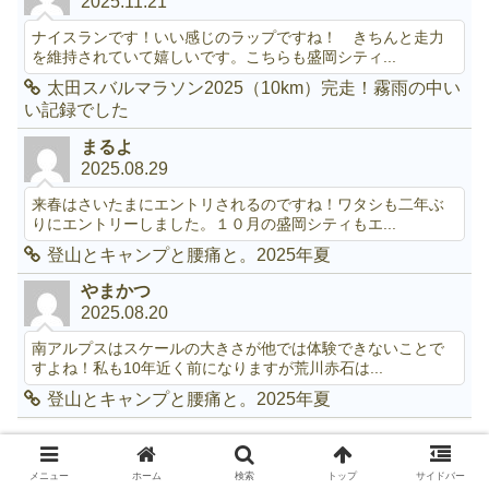
2025.11.21
ナイスランです！いい感じのラップですね！ きちんと走力
を維持されていて嬉しいです。こちらも盛岡シティ...
太田スバルマラソン2025（10km）完走！霧雨の中い
い記録でした
まるよ
2025.08.29
来春はさいたまにエントリされるのですね！ワタシも二年ぶ
りにエントリーしました。１０月の盛岡シティもエ...
登山とキャンプと腰痛と。2025年夏
やまかつ
2025.08.20
南アルプスはスケールの大きさが他では体験できないことで
すよね！私も10年近く前になりますが荒川赤石は...
登山とキャンプと腰痛と。2025年夏
しろラン
メニュー
ホーム
検索
トップ
サイドバー