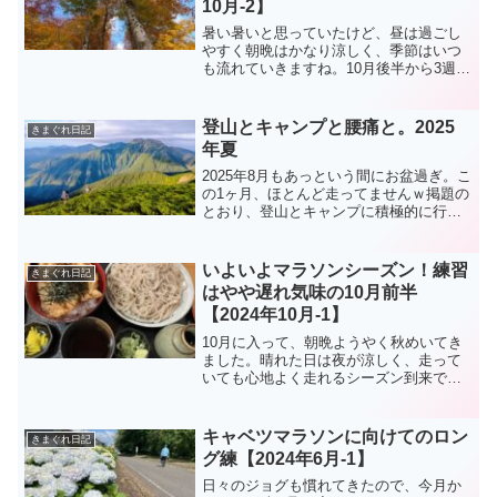
10月-2】
暑い暑いと思っていたけど、昼は過ごし
やすく朝晩はかなり涼しく、季節はいつ
も流れていきますね。10月後半から3週続
けて週末に登山やマラソン大会を予定し
てしまい、基本引きこもり＆疲れやすい
自分にとっては息が抜けない毎週末で、
登山とキャンプと腰痛と。2025
きまぐれ日記
気持ち的にちょいお疲...
年夏
2025年8月もあっという間にお盆過ぎ。こ
の1ヶ月、ほとんど走ってませんｗ掲題の
とおり、登山とキャンプに積極的に行
き、そして今年も足冷えによる腰痛発
生！ここ数年、裸足・ハーフパンツスタ
イルでクーラーの効いた部屋（事務所や
いよいよマラソンシーズン！練習
きまぐれ日記
カフェなど）で過ごす...
はやや遅れ気味の10月前半
【2024年10月-1】
10月に入って、朝晩ようやく秋めいてき
ました。晴れた日は夜が涼しく、走って
いても心地よく走れるシーズン到来です
ね。一日一日、走れる日を大事に噛み締
めながら走りたいけど、やっぱり走る前
はめんどくさくて憂鬱になる笑 何年経っ
キャベツマラソンに向けてのロン
きまぐれ日記
ても変わりませんねぇ...
グ練【2024年6月-1】
日々のジョグも慣れてきたので、今月か