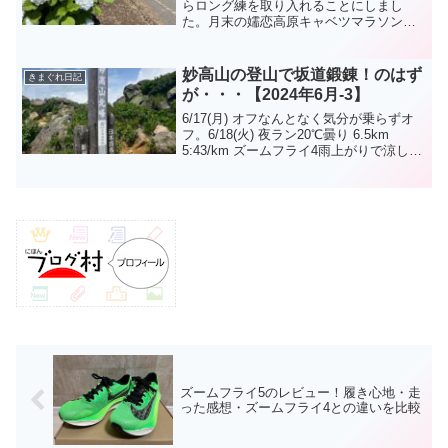
らロング練を取り入れることにしまし
た。月末の嬬恋高原キャベツマラソンに
向けてちょっとはロング耐性をつくって
おかないと。6/1(土) 午前ラン21.2km
6:05/km ズームフライ4昨年11月末のつく
妙高山の登山で坂道鍛錬！のはず
きまぐれ日記
ば...
が・・・【2024年6月-3】
6/17(月) オフなんとなく気分が乗らずオ
フ。6/18(火) 夜ラン20℃曇り 6.5km
5:43/km ズームフライ4雨上がりで涼しい
ラン。自然とペースが上がる。けど湿度
が高くて最後は汗だく。6/19(水) 夜ラン
27℃晴れ 10.0...
ズームフライ5のレビュー！履き心地・走
った感想・ズームフライ4との違いを比較