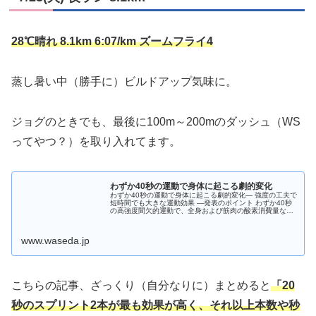
28℃晴れ 8.1km 6:07/km ズームフライ4
蒸し暑い中（勝手に）ビルドアップ気味に。
ジョグのときでも、最後に100m～200mのダッシュ（WS
ってやつ？）を取り入れてます。
わずか40秒の運動で身体に起こる劇的変化
わずか40秒の運動で身体に起こる劇的変化― 強度の工夫で
短時間でも大きな運動効果 ―発表のポイント わずか40秒
の高強度間欠的運動で、全身および筋肉の酸素消費量なら
びに大腿部（太もも）の主要な筋肉の活動が大きく増加す
ることを発見した。 高強...
www.waseda.jp
こちらの記事、ざっくり（自分なりに）まとめると
「20
秒のスプリント2本が最も効果が高く、それ以上本数や秒