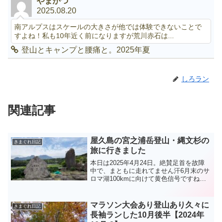
やまかつ
2025.08.20
南アルプスはスケールの大きさが他では体験できないことで
すよね！私も10年近く前になりますが荒川赤石は...
登山とキャンプと腰痛と。2025年夏
しろラン
関連記事
屋久島の宮之浦岳登山・縄文杉の
きまぐれ日記
旅に行きました
本日は2025年4月24日。絶賛足首を故障
中で、まともに走れてません汗6月末のサ
ロマ湖100kmに向けて黄色信号ですね。
で、先日、屋久島に行ってきました。そ
の足首を故障した原因となったのかもで
すが笑ギリギリまで行けるかどうかわか
マラソン大会あり登山あり久々に
きまぐれ日記
らなかったの...
長袖ランした10月後半【2024年