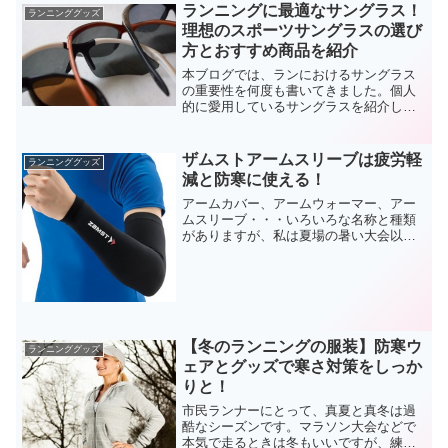
ランニングに最適なサングラス！
ランニンググッズ
理想のスポーツサングラスの選び
方とおすすめ商品を紹介
本ブログでは、ランにおけるサングラス
の重要性を何度も書いてきました。個人
的に愛用しているサングラスを紹介して
きましたが、そういえばサングラスにつ
いてあれこれ考察した記事をまとめてな
かったな～、と思ったので今回まとめよ
ザムストアームスリーブは疲労軽
ランニンググッズ
うと思います。最初にまと...
減と防寒に使える！
アームカバー、アームウォーマー、アー
ムスリーブ・・・いろいろな名称と種類
がありますが、私は夏場の暑い大会以外
は「ザムストのアームスリーブ」を使用
しています。ただ腕に着けるだけのグッ
ズですが、使い勝手が良くてサポート効
果抜群なので、アームカバ...
【冬のランニングの服装】防寒ウ
ランニンググッズ
ェアとグッズで寒さ対策をしっか
りと！
市民ランナーにとって、真夏と真冬は過
酷なシーズンです。マラソン大会などで
本気で走るときは冬もいいですが、練習