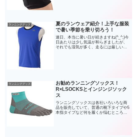
従来サポーターの締め付けによるサポー
ト...
夏のランウェア紹介！上手な服装
ランニンググッズ
で暑い季節を乗り切ろう！
連日、本当に暑い日が続きますね(^_^;)今
日あたりは少し気温が和らぎましたが、
それでも湿気が多く、走るには厳しい季
節には変わりないですね。今日みたいな
気温が下がった湿気の多い日も熱中症に
なりやすく注意が必要です。先日、夏の
ランニングの暑さ...
お勧めランニングソックス！
ランニンググッズ
R×LSOCKSとインジンジソック
ス
ランニングソックスは各社いろいろな商
品を販売していて、普通の靴下タイプや5
本指タイプなど何を履くか悩むところで
す。ランニングソックスは消耗の早いグ
ッズの一つなので、私は本番用と練習用
に分けて履いています。短い距離の練習
では安い5本指ソックス...