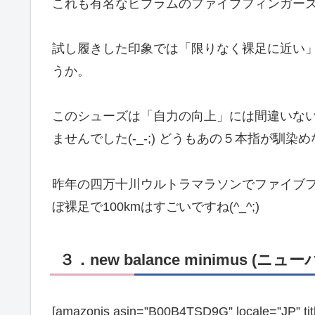
これも有名なビブラムのファイブフィンガー
試し履きした印象では「限りなく裸足に近い
うか。
このシューズは「自力の向上」には間違いな
ませんでした(-_-;) どうもあの５本指が馴染
昨年の四万十川ウルトラマラソンでファイブ
ぼ裸足で100kmはすごいですね(^_^;)
３．new balance minimus (ニ
[amazonjs asin=”B00B4TSD9G” locale=”JP”