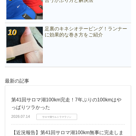
合うかぶり方と解決法
足裏のキネシオテーピング！ランナー
に効果的な巻き方をご紹介
最新の記事
第41回サロマ湖100km完走！7年ぶりの100kmはや
っぱりツラかった
2026.07.14
サロマ湖ウルトラマラソン
【近況報告】第41回サロマ湖100km無事に完走しま