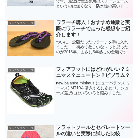
です。最近は雪道専用のスノーシューズ
というのは無くなり、防水性の高いトレ
イルシューズで雪面を走るランナーさん
が多いみたいですね。（2025年11月現
在）積もった雪の上を走る。、、と言う
ワラーチ購入！おすすめ通販と実
ランニングシューズ
と、走らない人は...
際にワラーチで走った感想をご紹
介します！
ついに、念願だったワラーチを手に入れ
ました！！初めて欲しいな～っと思った
のが2013年。まさに5年越しの念願ですw
ワラーチっていうと「自作しないといけ
ないの？」とか「ちゃんと走れるの？」
という部分で少し抵抗があるかもしれま
フォアフットにはどれがいい？ミ
ランニングシューズ
せん。僕もそうでし...
ニマス？ニュートン？ビブラム？
new balance minimus (ニューバランス ミ
ニマス) MT10を購入するにあたり、シュ
ーズ選択にはいろいろと悩みました。目
的は「フォアフット走法を取り入れるた
め」と「できるだけ自力で走ること」特
に「できるだけ自力で走ること」...
フラットソールとセパレートソー
ランニングシューズ
ルの違いと実際に試した比較