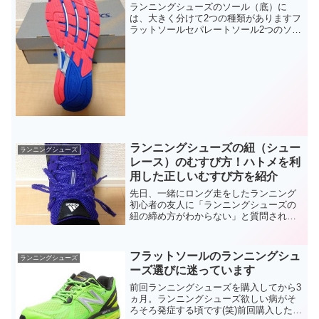
ランニングシューズのソール（底）に
は、大きく分けて2つの種類がありますフ
ラットソールセパレートソール2つのソー
ルの違いは走るときの感覚や走り方にも
影響を与えます。初心者ランナーにとっ
て「どちらがいいのか？」「どちらが自
分の走りに合っているの...
ランニングシューズの紐（シュー
ランニングシューズ
レース）のむすび方！ハトメを利
用した正しいむすび方を紹介
先日、一緒にロング走をしたランニング
初心者の友人に「ランニングシューズの
紐の締め方がわからない」と質問されま
した。基本的にシューズのむすび方は自
由です。その人がしっくりくるむすび方
ならそれが正解です。とはいえ、ラン初
フラットソールのランニングシュ
ランニングシューズ
心者にとっては「どう結べ...
ーズ選びに迷っています
前回ランニングシューズを購入してから3
ヵ月。ランニングシューズ欲しい病がそ
ろそろ発症する頃です(笑)前回購入したラ