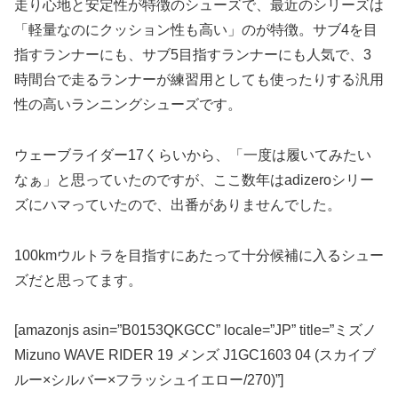
走り心地と安定性が特徴のシューズで、最近のシリーズは
「軽量なのにクッション性も高い」のが特徴。サブ4を目
指すランナーにも、サブ5目指すランナーにも人気で、3
時間台で走るランナーが練習用としても使ったりする汎用
性の高いランニングシューズです。
ウェーブライダー17くらいから、「一度は履いてみたい
なぁ」と思っていたのですが、ここ数年はadizeroシリー
ズにハマっていたので、出番がありませんでした。
100kmウルトラを目指すにあたって十分候補に入るシュー
ズだと思ってます。
[amazonjs asin=”B0153QKGCC” locale=”JP” title=”ミズノ
Mizuno WAVE RIDER 19 メンズ J1GC1603 04 (スカイブ
ルー×シルバー×フラッシュイエロー/270)”]