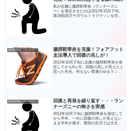
私が左膝に腸脛靭帯炎（ランナーズニ
ー）を発症させたのは2012年10月下旬。
第18回四万十川ウルトラマラソンを完走
してから10日後の練習でした。発症時は
痛みや違和感があるものの全く走れない
痛みではなく、1か月後の大阪マラソンに
出場予定だった...
腸脛靭帯炎を克服！フォアフット
腸脛靭帯炎（ランナーズニー）
走法導入で回復の兆しが！
2012年10月下旬に左膝の腸脛靭帯炎を発
症してから8ヵ月。回復の兆しが見えたと
思った矢先、何もない普通のゆるランで
再度痛みが発生。さすがにこの時は、も
う2度と本気で走れることはないんじゃな
いかと落ち込みました。ですが、まだま
だランニングに...
回復と再発を繰り返す・・・ラン
腸脛靭帯炎（ランナーズニー）
ナーズニーの怖さを実感
2012年10月下旬に腸脛靭帯炎を発症して
から半年。一向に回復の兆しが見えない
まま半年が過ぎ、普段の生活では大丈夫
なのに、走ると違和感や痛みが発生する