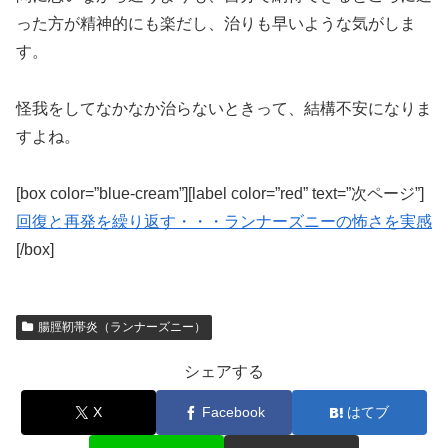
った方が精神的にも楽だし、治りも早いような気がしま
す。
怪我をしてなかなか治らないときって、結構不安になりま
すよね。
[box color=”blue-cream”][label color=”red” text=”次ページ”]
回復と再発を繰り返す・・・ランナーズニーの怖さを実感
[/box]
腸脛靭帯炎（ランナーズニー）
シェアする
X
Facebook
はてブ