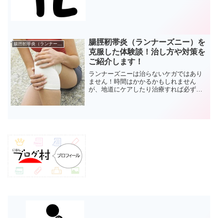
日々を繰り返していました。そんな中、2
つ目に通院したB病院はあまり相性が良く
ないと感じてい...
腸脛靭帯炎（ランナーズニー）を
腸脛靭帯炎（ランナーズニー）
克服した体験談！治し方や対策を
ご紹介します！
ランナーズニーは治らないケガではあり
ません！時間はかかるかもしれません
が、地道にケアしたり治療すれば必ず改
善するケガです。ランナーなら誰もが痛
める膝。そんな膝のケガでも、ランナー
を悩ませるのが腸脛靭帯炎（ランナーズ
ニー）です。僕は2012年...