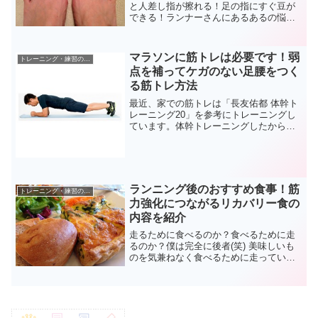
と人差し指が擦れる！足の指にすぐ豆が
できる！ランナーさんにあるあるの悩み
ですね。僕は「小指がシューズのフチに
あたって痛い」という現象に悩んでいま
した。ショップで足のサイズを測って理
マラソンに筋トレは必要です！弱
トレーニング・練習の考察
想のランニングシューズを...
点を補ってケガのない足腰をつく
る筋トレ方法
最近、家での筋トレは「長友佑都 体幹ト
レーニング20」を参考にトレーニングし
ています。体幹トレーニングしたからと
いってマッチョになるわけでもなく、ま
たそれほど追い込んでトレーニングして
いるわけではありませんが、日頃あまり
使うことのない「体幹...
ランニング後のおすすめ食事！筋
トレーニング・練習の考察
力強化につながるリカバリー食の
内容を紹介
走るために食べるのか？食べるために走
るのか？僕は完全に後者(笑) 美味しいも
のを気兼ねなく食べるために走っている
ようなものです😁僕のようにマラソン大
会後のビールで一杯！リカバリーと称し
た食事を楽しみに頑張っているランナー
さんも多いと思います...