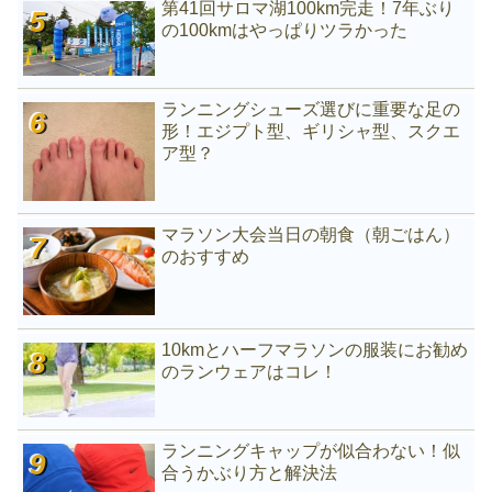
第41回サロマ湖100km完走！7年ぶり
の100kmはやっぱりツラかった
ランニングシューズ選びに重要な足の
形！エジプト型、ギリシャ型、スクエ
ア型？
マラソン大会当日の朝食（朝ごはん）
のおすすめ
10kmとハーフマラソンの服装にお勧め
のランウェアはコレ！
ランニングキャップが似合わない！似
合うかぶり方と解決法