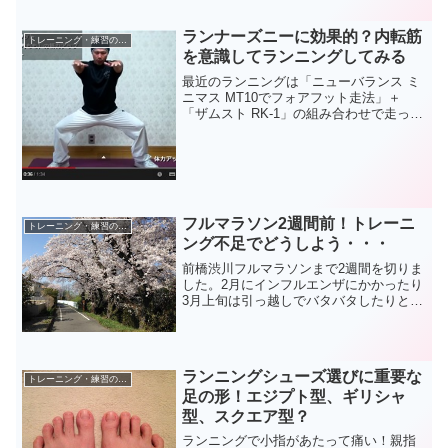
いです。足元気持ち良さそうですし。こ
こ半年ほどのランニングでは「adizero
ランナーズニーに効果的？内転筋
トレーニング・練習の考察
Japan2」と...
を意識してランニングしてみる
最近のランニングは「ニューバランス ミ
ニマス MT10でフォアフット走法」＋
「ザムスト RK-1」の組み合わせで走って
ます。これがなかなかいい感じで、7km
と短い距離ですが、走っている最中に痛
みや違和感を感じることはありません。
そしてもう1...
フルマラソン2週間前！トレーニ
トレーニング・練習の考察
ング不足でどうしよう・・・
前橋渋川フルマラソンまで2週間を切りま
した。2月にインフルエンザにかかったり
3月上旬は引っ越しでバタバタしたりと、
マラソンのトレーニング時間が取れない
まま残り2週間となりました。・・・まあ
言い訳なんですけど。3月中旬からの1ヵ
月、フルマラソ...
ランニングシューズ選びに重要な
トレーニング・練習の考察
足の形！エジプト型、ギリシャ
型、スクエア型？
ランニングで小指があたって痛い！親指